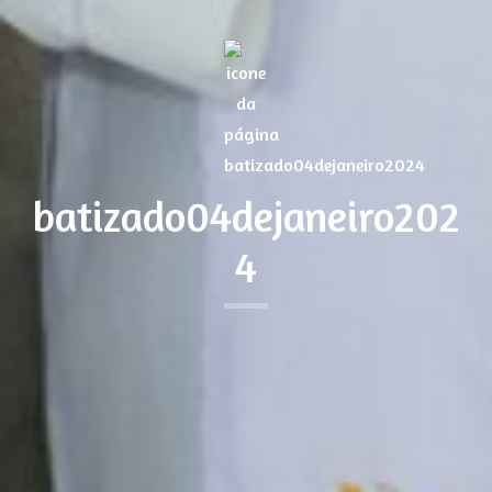
batizado04dejaneiro202
4