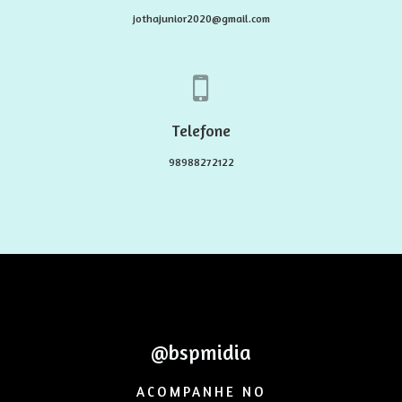
jothajunior2020@gmail.com
Telefone
98988272122
@bspmidia
ACOMPANHE NO