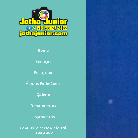
Home
Serviços
Portifólio
Álbuns Folheáveis
Galeria
Depoimentos
Orçamentos
Convite e cartão digital
interativo