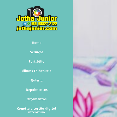
Home
Serviços
Portifólio
Álbuns Folheáveis
Galeria
Depoimentos
Orçamentos
Convite e cartão digital
interativo